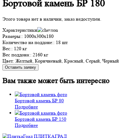
Бортовой камень БР 180
Этого товара нет в наличии, заказ недоступен.
Характеристики
Размеры::
1000x300x180
Количество на поддоне::
18 шт
Вес::
120 кг
Вес поддона::
2160 кг
Цвет:
Желтый, Коричневый, Красный, Серый, Черный
Оставить заявку
Вам также может быть интересно
Бортовой камень БР 80
Этот
Подробнее
товар
имеет
Бортовой камень БР 150
несколько
Подробнее
вариаций.
ПЛИТКАГРАД
Опции