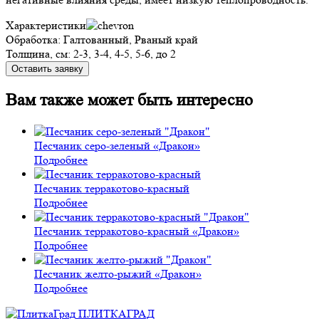
Характеристики
Обработка:
Галтованный, Рваный край
Толщина, см:
2-3, 3-4, 4-5, 5-6, до 2
Оставить заявку
Вам также может быть интересно
Песчаник серо-зеленый «Дракон»
Этот
Подробнее
товар
имеет
Песчаник терракотово-красный
несколько
Этот
Подробнее
вариаций.
товар
Опции
имеет
Песчаник терракотово-красный «Дракон»
можно
несколько
Этот
Подробнее
выбрать
вариаций.
товар
на
Опции
имеет
Песчаник желто-рыжий «Дракон»
странице
можно
несколько
Подробнее
товара.
выбрать
вариаций.
ПЛИТКАГРАД
на
Опции